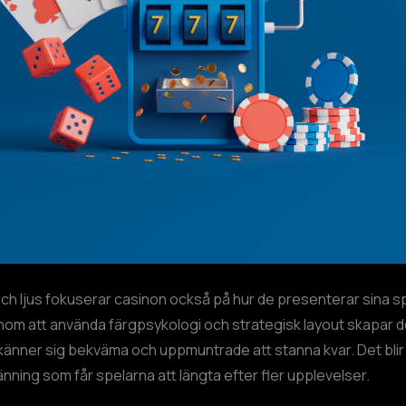
och ljus fokuserar casinon också på hur de presenterar sina s
nom att använda färgpsykologi och strategisk layout skapar de
känner sig bekväma och uppmuntrade att stanna kvar. Det blir
nning som får spelarna att längta efter fler upplevelser.