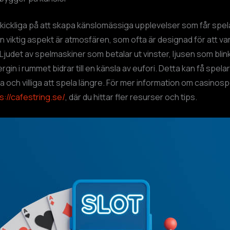
kickliga på att skapa känslomässiga upplevelser som får spel
n viktig aspekt är atmosfären, som ofta är designad för att vara
judet av spelmaskiner som betalar ut vinster, ljusen som blin
gin i rummet bidrar till en känsla av eufori. Detta kan få spela
ta och villiga att spela längre. För mer information om casinosp
s://cafestring.se/
, där du hittar fler resurser och tips.