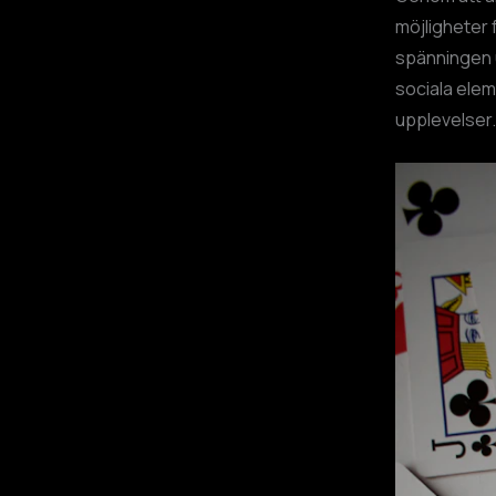
möjligheter f
spänningen 
sociala elem
upplevelser.