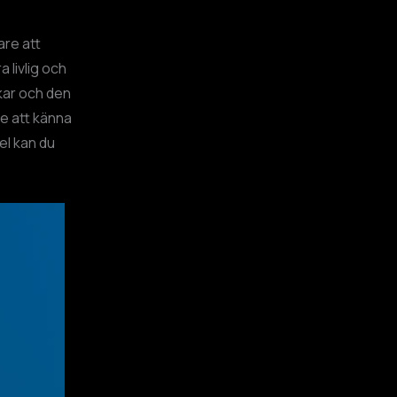
are att
 livlig och
kar och den
re att känna
el kan du