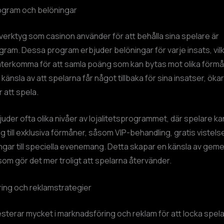
rogram och belöningar
lt verktyg som casinon använder för att behålla sina spelare är
ogram. Dessa program erbjuder belöningar för varje insats, vil
 återkomma för att samla poäng som kan bytas mot olika för
 känsla av att spelarna får något tillbaka för sina insatser, öka
 att spela.
uder ofta olika nivåer av lojalitetsprogrammet, där spelare k
ng till exklusiva förmåner, såsom VIP-behandling, gratis vistelse
ngar till speciella evenemang. Detta skapar en känsla av ge
 som gör det mer troligt att spelarna återvänder.
ing och reklamstrategier
sterar mycket i marknadsföring och reklam för att locka spel