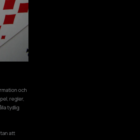
ormation och
el, regler,
la tydlig
tan att