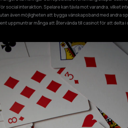
ör social interaktion. Spelare kan tävla mot varandra, vilket in
utan även möjligheten att bygga vänskapsband med andra sp
ent uppmuntrar många att återvända till casinot för att delta i