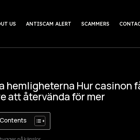
UT US
ANTISCAM ALERT
SCAMMERS
CONTA
ja hemligheterna Hur casinon f
e att återvända för mer
 Contents
 bygger på känslor